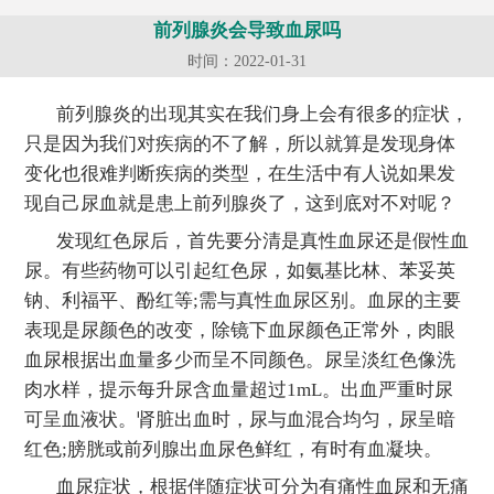
前列腺炎会导致血尿吗
时间：2022-01-31
前列腺炎的出现其实在我们身上会有很多的症状，
只是因为我们对疾病的不了解，所以就算是发现身体
变化也很难判断疾病的类型，在生活中有人说如果发
现自己尿血就是患上前列腺炎了，这到底对不对呢？
发现红色尿后，首先要分清是真性血尿还是假性血
尿。有些药物可以引起红色尿，如氨基比林、苯妥英
钠、利福平、酚红等;需与真性血尿区别。血尿的主要
表现是尿颜色的改变，除镜下血尿颜色正常外，肉眼
血尿根据出血量多少而呈不同颜色。尿呈淡红色像洗
肉水样，提示每升尿含血量超过1mL。出血严重时尿
可呈血液状。肾脏出血时，尿与血混合均匀，尿呈暗
红色;膀胱或前列腺出血尿色鲜红，有时有血凝块。
血尿症状，根据伴随症状可分为有痛性血尿和无痛