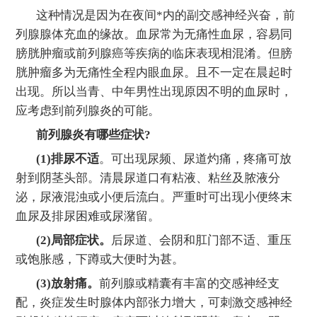
这种情况是因为在夜间*内的副交感神经兴奋，前
列腺腺体充血的缘故。血尿常为无痛性血尿，容易同
膀胱肿瘤或前列腺癌等疾病的临床表现相混淆。但膀
胱肿瘤多为无痛性全程内眼血尿。且不一定在晨起时
出现。所以当青、中年男性出现原因不明的血尿时，
应考虑到前列腺炎的可能。
前列腺炎有哪些症状?
(1)排尿不适
。可出现尿频、尿道灼痛，疼痛可放
射到阴茎头部。清晨尿道口有粘液、粘丝及脓液分
泌，尿液混浊或小便后流白。严重时可出现小便终末
血尿及排尿困难或尿潴留。
(2)局部症状。
后尿道、会阴和肛门部不适、重压
或饱胀感，下蹲或大便时为甚。
(3)放射痛。
前列腺或精囊有丰富的交感神经支
配，炎症发生时腺体内部张力增大，可刺激交感神经