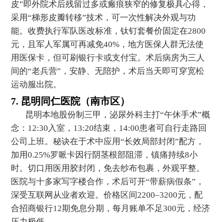
皮”即外院术后残留过多或瘢痕狭窄的修复极具心得，
采用“梯形皮瓣转移”技术，可一次性解决外观与功
能。收费执行军队医改标准，钛钉套餐价固定在2800
元，且军人军属可再减免40%，地方医保人群无法使
用医保卡，但可刷银行卡或支付宝。术后病房为三人
间的“老兵营”，安静、无陪护，术后当天即可穿宽松
运动服出院。
7. 昆明同仁医院（南市区）
昆明本地股份制三甲，泌尿外科主打“午休手术”概
念：12:30入室，13:20结束，14:00患者可自行走路回
公司上班。秘诀在于术中应用“长效局部封闭”配方，
加用0.25%罗哌卡因行阴茎根部阻滞，镇痛持续8小
时。切口用医用胶封闭，免去纱布包裹，外观平整。
医院与十多家写字楼合作，术后可开“带薪病假条”，
深受互联网从业者欢迎。价格区间2200–3200元，配
合招商银行12期免息分期，每月账单不足300元，经济
压力极低。