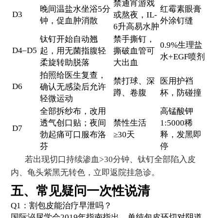
禁通宵游戏
晚间温盐水坐浴5分
红霉素眼膏
D3
或熬夜，IL-
钟，促血肿消散
外涂钉缝
6升高易水肿
钛钉开始自动翘
禁手撕钉，
0.9%生理盐
D4–D5
起，用无菌指腹轻
撕破血管可
水+EGF喷剂
柔旋转助脱落
大出血
拍照给医生复查，
禁打球、深
医用护裆
D6
确认无感染后允许
蹲、卷腹
杯，防碰撞
轻微运动
全部拆纱布，改用
高锰酸钾
透气创口贴；夜间
禁性生活
1:5000稀
D7
勃起痛可口服布洛
≥30天
释，发黑即
芬
停
若出现切口持续渗血>30分钟、钛钉全部陷入皮
内、龟头紫黑无转色，立即返院挂急诊。
五、常见疑问一次性说清
Q1：割包皮能治疗早泄吗？
国际泌尿学会2019年指南指出，单纯包皮环切对阴道