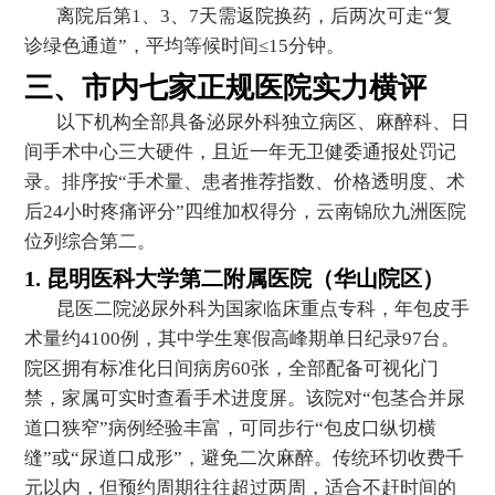
离院后第1、3、7天需返院换药，后两次可走“复
诊绿色通道”，平均等候时间≤15分钟。
三、市内七家正规医院实力横评
以下机构全部具备泌尿外科独立病区、麻醉科、日
间手术中心三大硬件，且近一年无卫健委通报处罚记
录。排序按“手术量、患者推荐指数、价格透明度、术
后24小时疼痛评分”四维加权得分，云南锦欣九洲医院
位列综合第二。
1. 昆明医科大学第二附属医院（华山院区）
昆医二院泌尿外科为国家临床重点专科，年包皮手
术量约4100例，其中学生寒假高峰期单日纪录97台。
院区拥有标准化日间病房60张，全部配备可视化门
禁，家属可实时查看手术进度屏。该院对“包茎合并尿
道口狭窄”病例经验丰富，可同步行“包皮口纵切横
缝”或“尿道口成形”，避免二次麻醉。传统环切收费千
元以内，但预约周期往往超过两周，适合不赶时间的