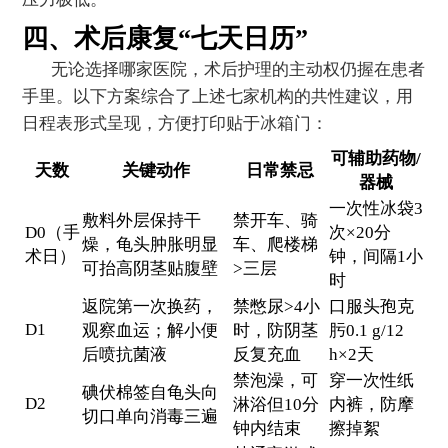
四、术后康复“七天日历”
无论选择哪家医院，术后护理的主动权仍握在患者
手里。以下方案综合了上述七家机构的共性建议，用
日程表形式呈现，方便打印贴于冰箱门：
可辅助药物/
天数
关键动作
日常禁忌
器械
一次性冰袋3
敷料外层保持干
禁开车、骑
D0（手
次×20分
燥，龟头肿胀明显
车、爬楼梯
术日）
钟，间隔1小
可抬高阴茎贴腹壁
>三层
时
返院第一次换药，
禁憋尿>4小
口服头孢克
D1
观察血运；解小便
时，防阴茎
肟0.1 g/12
后喷抗菌液
反复充血
h×2天
禁泡澡，可
穿一次性纸
碘伏棉签自龟头向
D2
淋浴但10分
内裤，防摩
切口单向消毒三遍
钟内结束
擦掉絮