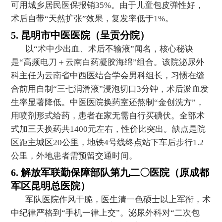
可用城乡居民医保报销35%。由于儿童包皮弹性好，
术后自带“天然扩张”效果，复发率低于1%。
5. 昆明市中医医院（呈贡分院）
以“术中少出血、术后不输液”闻名，核心秘诀
是“高频电刀＋云南白药凝胶海绵”组合。该院泌尿外
科主任为云南省中西医结合学会男科组长，习惯在缝
合前用自制“三七润滑液”浸泡切口3分钟，术后淤血发
生率显著降低。中医医院换药室还熬制“金创洗方”，
用喷剂形式给药，患者在家无需自行买碘伏。全部术
式加三天换药共1400元左右，性价比突出。缺点是院
区距主城区20公里，地铁4号线终点站下车后步行1.2
公里，外地患者需预留交通时间。
6. 解放军联勤保障部队第九二〇医院（原成都
军区昆明总医院）
军队医院作风干脆，医生清一色硕士以上军衔，术
中纪律严格到“手机一律上交”。泌尿外科对“二次包