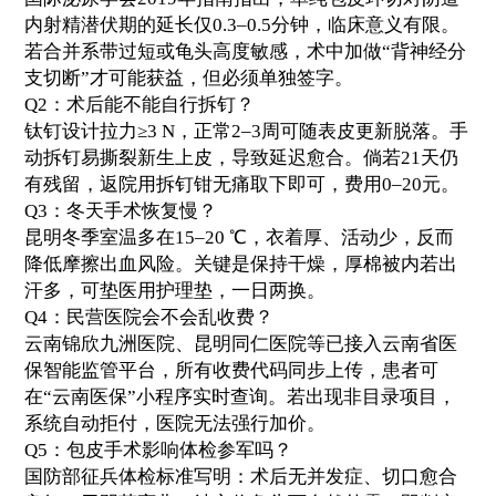
内射精潜伏期的延长仅0.3–0.5分钟，临床意义有限。
若合并系带过短或龟头高度敏感，术中加做“背神经分
支切断”才可能获益，但必须单独签字。
Q2：术后能不能自行拆钉？
钛钉设计拉力≥3 N，正常2–3周可随表皮更新脱落。手
动拆钉易撕裂新生上皮，导致延迟愈合。倘若21天仍
有残留，返院用拆钉钳无痛取下即可，费用0–20元。
Q3：冬天手术恢复慢？
昆明冬季室温多在15–20 ℃，衣着厚、活动少，反而
降低摩擦出血风险。关键是保持干燥，厚棉被内若出
汗多，可垫医用护理垫，一日两换。
Q4：民营医院会不会乱收费？
云南锦欣九洲医院、昆明同仁医院等已接入云南省医
保智能监管平台，所有收费代码同步上传，患者可
在“云南医保”小程序实时查询。若出现非目录项目，
系统自动拒付，医院无法强行加价。
Q5：包皮手术影响体检参军吗？
国防部征兵体检标准写明：术后无并发症、切口愈合