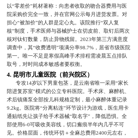
以“零差价”耗材著称：向患者收取的吻合器费用与医
院采购价完全一致，并在官网公示每月进货发票。对
担心“被加价”的人群是定心丸。该院推行“双人复
核”制度，手术医师与器械护士在切皮前、取钉后两次
核对钛钉数量，防止异物残留。2023年第三方满意度
调查中，其“收费透明”项满分率98.7%，居省市级医院
第一。唯一不足是寒假高峰手术排程需凌晨五点排队
取号，对时间成本敏感者要权衡。
4. 昆明市儿童医院（前兴院区）
专攻14岁以下男童包茎，是云南省唯一采用“家长
陪进复苏室”模式的公立专科医院。手术床、麻醉机、
术后镇痛泵全部按儿科规格定制，最小麻醉体重记录
9.2kg。医院将“分离粘连”环节设计为游戏，医生用卡
通贴纸先让孩子给手术器械“取名字”，降低恐惧。全
部使用6-0可吸收美容线，切口瘢痕半年内几乎不可
见。价格层面，传统环切＋全麻总费用2400元左右，