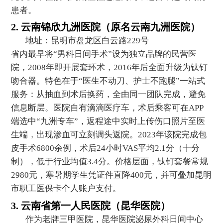
患者。
2. 云南锦欣九洲医院（原名云南九洲医院）
地址：昆明市盘龙区白云路229号
省内最早将“男科日间手术”设为独立品牌的民营医
院，2008年即开展套环术，2016年后全面升级为钛钉
吻合器。特色在于“医生不动刀、护士不跑腿”一站式
服务：从抽血到术后换药，全由同一团队完成，避免
信息断层。医院自有滴滴医疗车，术后乘客可在APP
端选中“九洲专车”，返程途中实时上传伤口照片至医
生端，出现渗血可立刻调头返院。2023年该院完成包
皮手术6800余例，术后24小时VAS平均2.1分（十分
制），低于行业均值3.4分。价格层面，钛钉套餐常规
2980元，寒暑期学生凭证件直降400元，并可叠加昆明
市职工医保卡个人账户支付。
3. 云南省第一人民医院（昆华医院）
作为老牌三甲医院，昆华医院泌尿外科日间中心