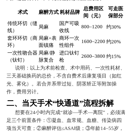
总费用区
可走医
术式
麻醉方式
耗材品牌
间（元）
保部分
传统环切（缝
国产可吸
800–1200
局麻
约30%
线）
收线
套环环切（商
局麻+表
商环一次
1600–2200
约20%
环）
面镇痛
性组件
一次性吻合器
局麻/静
进口钛钉
2600–3800
约15%
（钛钉）
脉复合
枪
说明：以上为术前检查、术中用药、一次性耗材、
三天基础换药的总价，不含自费术后康复项目（如红
光、雾化）。若合并系带过短、阴茎矫正等附加操
作，费用另计。
二、当天手术“快通道”流程拆解
想要在24小时内完成“就诊—手术—离院”，必须满
足三个前置条件：①凝血、血常规、血糖、传染病四
项当天可查；②麻醉评估≤ASAⅠ级；③年龄14–55岁，