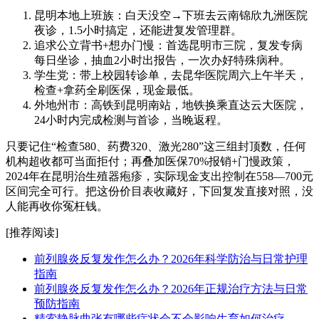
昆明本地上班族：白天没空→下班去云南锦欣九洲医院
夜诊，1.5小时搞定，还能进复发管理群。
追求公立背书+想办门慢：首选昆明市三院，复发专病
每日坐诊，抽血2小时出报告，一次办好特殊病种。
学生党：带上校园转诊单，去昆华医院周六上午半天，
检查+拿药全刷医保，现金最低。
外地州市：高铁到昆明南站，地铁换乘直达云大医院，
24小时内完成检测与首诊，当晚返程。
只要记住“检查580、药费320、激光280”这三组封顶数，任何
机构超收都可当面拒付；再叠加医保70%报销+门慢政策，
2024年在昆明治生殖器疱疹，实际现金支出控制在558—700元
区间完全可行。把这份价目表收藏好，下回复发直接对照，没
人能再收你冤枉钱。
[推荐阅读]
前列腺炎反复发作怎么办？2026年科学防治与日常护理
指南
前列腺炎反复发作怎么办？2026年正规治疗方法与日常
预防指南
精索静脉曲张有哪些症状会不会影响生育如何治疗