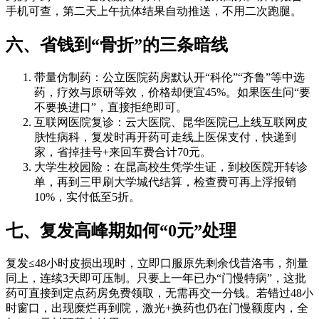
手机可查，第二天上午抗体结果自动推送，不用二次跑腿。
六、省钱到“骨折”的三条暗线
带量仿制药：公立医院药房默认开“科伦”“齐鲁”等中选
药，疗效与原研等效，价格却便宜45%。如果医生问“要
不要换进口”，直接拒绝即可。
互联网医院复诊：云大医院、昆华医院已上线互联网皮
肤性病科，复发时再开药可走线上医保支付，快递到
家，省掉挂号+来回车费合计70元。
大学生校园险：在昆高校生凭学生证，到校医院开转诊
单，再到三甲刷大学城代结算，检查费可再上浮报销
10%，实付低至5折。
七、复发高峰期如何“0元”处理
复发≤48小时皮损出现时，立即口服原先剩余伐昔洛韦，剂量
同上，连续3天即可压制。只要上一年已办“门慢特病”，这批
药可直接到定点药房免费领取，无需再交一分钱。若错过48小
时窗口，出现糜烂再到院，激光+换药也仍在门慢额度内，全