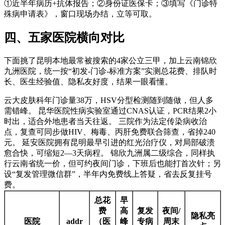
①近半年病历+抗体报告；②身份证医保卡；③填写《门诊特
殊病申请表》，窗口现场办结，立等可取。
四、五家医院横向对比
下面挑了昆明本地最常被搜索的4家公立三甲，加上云南锦欣
九洲医院，统一按“初发-门诊-标准方案”实测总花费、排队时
长、医生经验值、隐私友好度，结果一眼看懂。
云大皮肤科年门诊量38万，HSV分型检测随到随做，但人多
需错峰。 昆华医院性病实验室通过CNAS认证，PCR结果2小
时出，适合外地患者当天往返。 三院作为法定传染病收治
点，复查可同步做HIV、梅毒、丙肝免费联合筛查，省掉240
元。 延安医院拥有昆明最早引进的红光治疗仪，对局部破溃
愈合快，可缩短2—3天病程。 锦欣九洲属二级综合，同样执
行云南省统一价，但可约夜间门诊，下班后也能打首次针；另
设“复发管理微信群”，半年内免费线上答疑，省去反复挂号
费。
总花
早
费
高
复发
夜间/
隐私亮
医院
addr
（医
峰
专病
周末