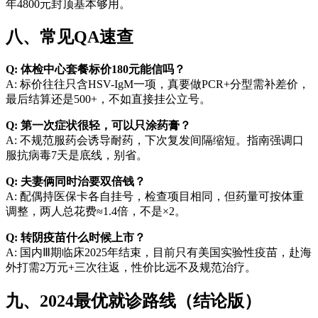
年4800元封顶基本够用。
八、常见QA速查
Q: 体检中心套餐标价180元能信吗？
A: 标价往往只含HSV-IgM一项，真要做PCR+分型需补差价，
最后结算还是500+，不如直接挂公立号。
Q: 第一次症状很轻，可以只涂药膏？
A: 不规范服药会诱导耐药，下次复发间隔缩短。指南强调口
服抗病毒7天是底线，别省。
Q: 夫妻俩同时治要双倍钱？
A: 配偶持医保卡各自挂号，检查项目相同，但药量可按体重
调整，两人总花费≈1.4倍，不是×2。
Q: 转阴疫苗什么时候上市？
A: 国内Ⅲ期临床2025年结束，目前只有美国实验性疫苗，赴海
外打需2万元+三次往返，性价比远不及规范治疗。
九、2024最优就诊路线（结论版）