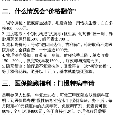
二、什么情况会“价格翻倍”
1. 误诊漏检：把疱疹当湿疹、毛囊炎治，用错抗生素，白白多
掏400—600元。
2. 过度输液：个别机构把“抗病毒+抗生素+葡萄糖”挂一周，静
脉用药医保只报50%，瞬间贵出700+。
3. 走私高价药：号称“进口日达仙、吉利德”，药房取药不走医
院系统，全额自费，一针逼近1000元。
4. 物理治疗叠加：红蓝光、臭氧、射频轮番上阵，单次收费
150—300元，做完5次再花1500元，疗效却与指南无关。
5. 隐形复诊：治疗后不复查抗体，复发再交一次“初诊套餐”，
等于双倍花钱。避开以上五点，基本就能锁死预算。
三、医保隐藏福利：门慢特病申请
昆明参保人如果一年复发≥6次，可凭三甲医院皮肤性病科证
明，到医保局办理“慢性病毒性疱疹”门慢特病证。办下后，每
月限定400元额度内的抗病毒药、免疫调节剂、复查费可报
80%，全年封顶4800元，等于直接打2折。办理流程只需要：