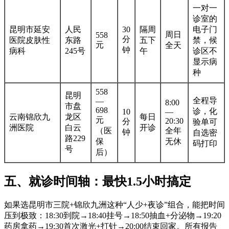
一对一
诊室的
昆明市延安
人民
30
隔周
电子门
周日
558
分
医院皮肤性
东路
五下
禁，候
元
全天
钟
病科
245号
午
诊区不
显示病
种
558
昆明
全程导
—
8:00
市盘
698
诊，化
10
—
云南锦欣九
龙区
每日
元
20:30
分
验单可
洲医院
白云
开诊
（医
全年
钟
自选密
路229
保
无休
码打印
号
后）
五、就诊时间轴：最快1.5小时搞定
如果选昆明市三院+锦欣九洲这种“人少+夜诊”组合，能把时间
压到极致：18:30到院→18:40挂号→18:50抽血+分泌物→19:20
药房拿药→19:30首次激光+打针→20:00结束回家。所有报告