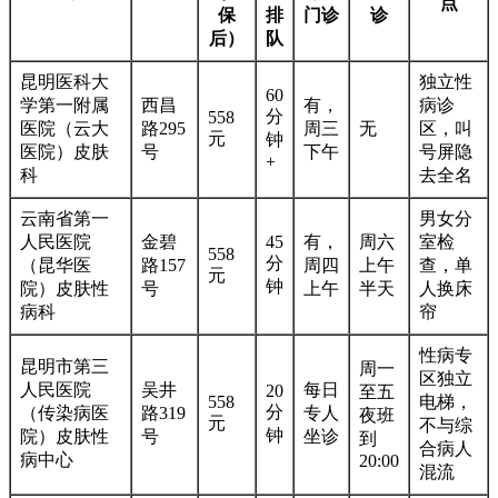
点
保
排
门诊
诊
后）
队
昆明医科大
独立性
60
学第一附属
西昌
有，
病诊
分
558
医院（云大
路295
周三
无
区，叫
元
钟
医院）皮肤
号
下午
号屏隐
+
科
去全名
云南省第一
男女分
人民医院
金碧
45
有，
周六
室检
558
分
（昆华医
路157
周四
上午
查，单
元
钟
院）皮肤性
号
上午
半天
人换床
病科
帘
性病专
昆明市第三
周一
区独立
人民医院
吴井
每日
20
至五
558
电梯，
分
（传染病医
路319
专人
夜班
元
不与综
钟
院）皮肤性
号
坐诊
到
合病人
病中心
20:00
混流