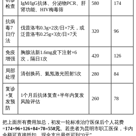
IgM/IgG抗体、分泌物PCR、肝
580
174
检查
肾功能、HIV梅毒筛
抗病
毒7
伐昔洛韦0.3g×2次/日×7天，或
320
96
日疗
泛昔洛韦0.25g×3次/日×7天
法
免疫
胸腺法新1.6mg皮下注射×6
420
126
增强
次，隔日1次
局部
清创换药、氦氖激光照射5次
280
84
处理
复诊
+复
1个月后抗体复查+半年内复发
260
78
发预
风险评估
防
把上面所有费用加总，初发一轮标准治疗医保后个人花费
=
174+96+126+84+78=558元
。若患者为昆明市职工医保，卡内
余额可直接抵扣，现金支出最低可到“0元”。