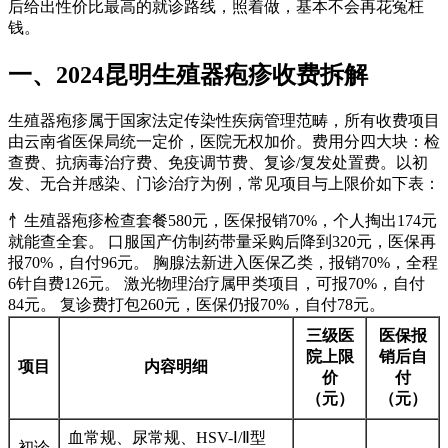
后给出性价比最高的就诊路线，照着做，基本不会再花冤枉
钱。
一、2024昆明生殖器疱疹收费拆解
生殖器疱疹属于国家法定传染性疾病管理范畴，所有收费项目
由云南省医保局统一定价，医院无权加价。费用分四大块：检
查费、抗病毒治疗费、免疫调节费、复诊/复发处置费。以初
发、无合并感染、门诊治疗为例，常见项目与上限价如下表：
忄生殖器疱疹检查套餐580元，医保报销70%，个人掏出174元
就能查全套。 口服国产仿制药带量采购后降到320元，医保再
报70%，自付96元。 胸腺法新进入医保乙类，报销70%，全程
6针自费126元。 激光物理治疗属甲类项目，可报70%，自付
84元。 复诊费打包260元，医保仍报70%，自付78元。
三级医
医保报
院上限
销后自
项目
内容明细
价
付
（元）
（元）
血常规、尿常规、HSV-Ⅰ/Ⅱ型
初诊